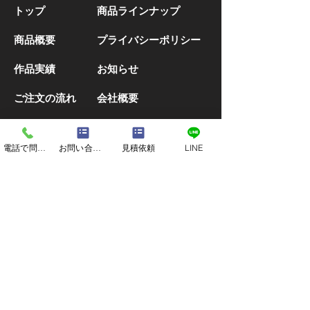
ヴェイルキャンペーン
トップ
商品ラインナップ
いつも当サイトをご覧いただ
商品概要
プライバシーポリシー
きありがとうございます 標題
の件、2月中はサーモヴェイ
作品実績
お知らせ
ル生地が15％OFF となりま
作成実績 ロー
ご注文の流れ
会社概要
す。 今シーズンからリリース
ューチーム MR
され、きれいな色味が好評な
様
その他の商品
アイテムとなります。 納期は
電話で問い合わせる
お問い合わせフォーム
見積依頼
LINE
デザインご入稿後約1週間と
スキーグッズ一覧
オリジナル キャップ
なります。 スキーやスノーボ
ード向けの裏起毛の保温性が
アームスリーブ
ゴーグルカバー
高いアイテムになります。 ぜ
ひこの機会にお試しくださ
トレラングッズ一覧
サイクリンググッズ一覧
い。 ＊キャンペーン条件：完
よくあるご質問
全データ入稿/数量50枚まで
お問い合わせ
対象