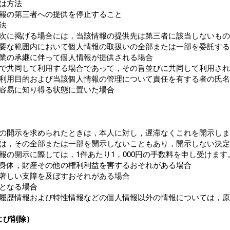
は方法
報の第三者への提供を停止すること
法
次に掲げる場合には，当該情報の提供先は第三者に該当しないもの
要な範囲内において個人情報の取扱いの全部または一部を委託する
業の承継に伴って個人情報が提供される場合
で共同して利用する場合であって，その旨並びに共同して利用され
利用目的および当該個人情報の管理について責任を有する者の氏名
容易に知り得る状態に置いた場合
の開示を求められたときは，本人に対し，遅滞なくこれを開示しま
は，その全部または一部を開示しないこともあり，開示しない決定
報の開示に際しては，1件あたり1，000円の手数料を申し受けます
身体，財産その他の権利利益を害するおそれがある場合
著しい支障を及ぼすおそれがある場合
となる場合
履歴情報および特性情報などの個人情報以外の情報については，原
よび削除）