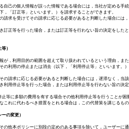
る自己の個人情報が誤った情報である場合には，当社が定める手続
下，「訂正等」といいます。）を請求することができます。
の請求を受けてその請求に応じる必要があると判断した場合には，
き訂正等を行った場合，または訂正等を行わない旨の決定をしたと
止等）
報が，利用目的の範囲を超えて取り扱われているという理由，また
その利用の停止または消去（以下，「利用停止等」といいます。）
その請求に応じる必要があると判断した場合には，遅滞なく，当該
き利用停止等を行った場合，または利用停止等を行わない旨の決定
停止等に多額の費用を有する場合その他利用停止等を行うことが困
なこれに代わるべき措置をとれる場合は，この代替策を講じるもの
シーの変更）
その他本ポリシーに別段の定めのある事項を除いて，ユーザーに通