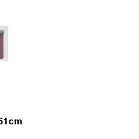
61cm
。