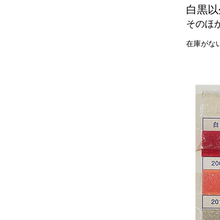
​白黒
そのほか
在庫がな