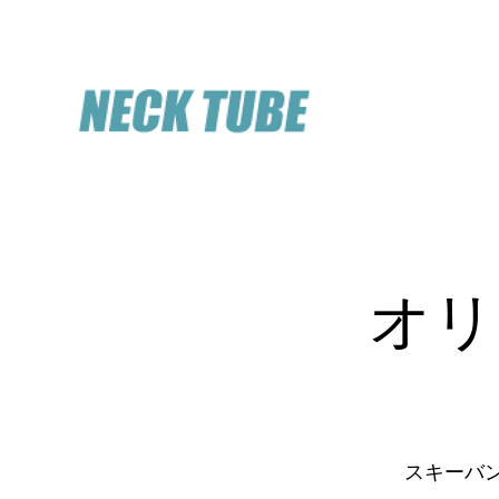
​オ
スキーバ