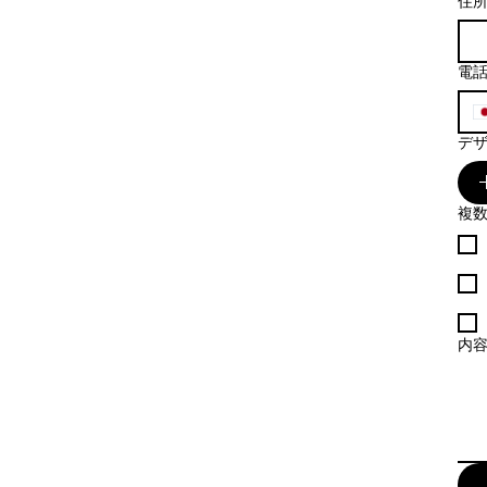
住
電
デ
複
内