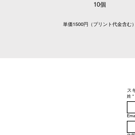
​10個
単価​1500円（プリント代金含む
ス
姓
*
Ema